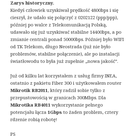
Zarys historyczny.
Kiedyś człowiek uzyskiwał prędkość 4800bps i się
cieszył, że udało się połączyć z 0202122 (ppp/ppp),
później po walce z Telekomunikacją Polską,
udawało się już uzyskiwać stabilne 14400bps, a po
zmianie centrali ponad 50000bps. Później było WIFI
od TK Telekom, długo Neostrada (już nie było
problemów, stabilne połączenie), ale po instalacji
światłowodu to była już zupełnie „nowa jakość”.
Już od kilku lat korzystałem z usług firmy INEA,
ostatnio z pakietu Fiber 300 i użytkowałem router
Mikrotik RB2011
, który radził sobie tylko z
przepustowością w granicach 300Mbps. Dla
Mikrotika RB4011
wykorzystanie pełnego
potencjału łącza
1Gbps
to żaden problem, cztery
rdzenie robią robotę!
PS