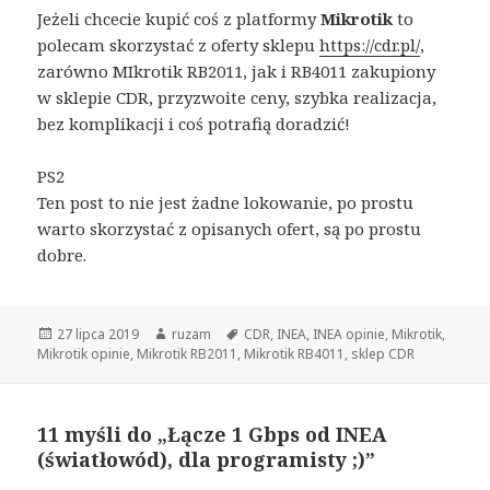
Jeżeli chcecie kupić coś z platformy
Mikrotik
to
polecam skorzystać z oferty sklepu
https://cdr.pl/
,
zarówno MIkrotik RB2011, jak i RB4011 zakupiony
w sklepie CDR, przyzwoite ceny, szybka realizacja,
bez komplikacji i coś potrafią doradzić!
PS2
Ten post to nie jest żadne lokowanie, po prostu
warto skorzystać z opisanych ofert, są po prostu
dobre.
Opublikowano
Autor
Tagi
27 lipca 2019
ruzam
CDR
,
INEA
,
INEA opinie
,
Mikrotik
,
Mikrotik opinie
,
Mikrotik RB2011
,
Mikrotik RB4011
,
sklep CDR
11 myśli do „Łącze 1 Gbps od INEA
(światłowód), dla programisty ;)”