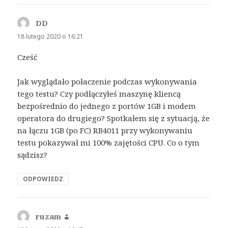
DD
pisze:
18 lutego 2020 o 16:21
Cześć
Jak wyglądało połaczenie podczas wykonywania
tego testu? Czy podłączyłeś maszynę kliencą
bezpośrednio do jednego z portów 1GB i modem
operatora do drugiego? Spotkałem się z sytuacją, że
na łączu 1GB (po FC) RB4011 przy wykonywaniu
testu pokazywał mi 100% zajętości CPU. Co o tym
sądzisz?
ODPOWIEDZ
ruzam
pisze: