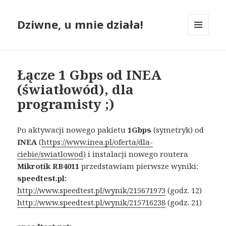
Dziwne, u mnie działa!
MENU
I
WIDGETY
Łącze 1 Gbps od INEA
(światłowód), dla
programisty ;)
Po aktywacji nowego pakietu
1Gbps
(symetryk) od
INEA
(
https://www.inea.pl/oferta/dla-
ciebie/swiatlowod
) i instalacji nowego routera
Mikrotik RB4011
przedstawiam pierwsze wyniki:
speedtest.pl:
http://www.speedtest.pl/wynik/215671973
(godz. 12)
http://www.speedtest.pl/wynik/215716238
(godz. 21)