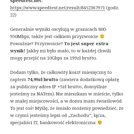
speedtest.net:
https://www.speedtest.net/result/8452367971
(godz.
22)
Generalnie wyniki oscylują w granicach 800-
950Mbps, także jest całkiem przyzwoicie
Poważnie? Przyzwoicie?
To jest super extra
wynik!
Jakby mi było mało, to w każdej chwili
mogę przejść na 10Gbps za 199zł brutto.
Dodam tylko, że całkowity koszt miesięczny to
raptem
74,99zł brutto
(zawiera dodatkową opłatę
za publiczny adres IP +5zł brutto, domyślnie
jesteśmy za NATem). Nie mieszkam w mieście, tylko
w małej miejscowości, a w domu mam światłowód.
To jest coś! Myślę, że śmiało możemy powiedzieć, że
w czymś jesteśmy lepsi od „Zachodu”, łącza,
specjaliści IT, bankowość elektroniczna