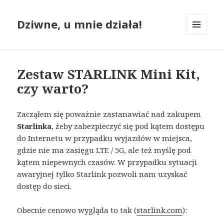
Dziwne, u mnie działa!
MENU
I
WIDGETY
Zestaw STARLINK Mini Kit,
czy warto?
Zacząłem się poważnie zastanawiać nad zakupem
Starlinka
, żeby zabezpieczyć się pod kątem dostępu
do Internetu w przypadku wyjazdów w miejsca,
gdzie nie ma zasięgu LTE / 5G, ale też myślę pod
kątem niepewnych czasów. W przypadku sytuacji
awaryjnej tylko Starlink pozwoli nam uzyskać
dostęp do sieci.
Obecnie cenowo wygląda to tak (
starlink.com
):