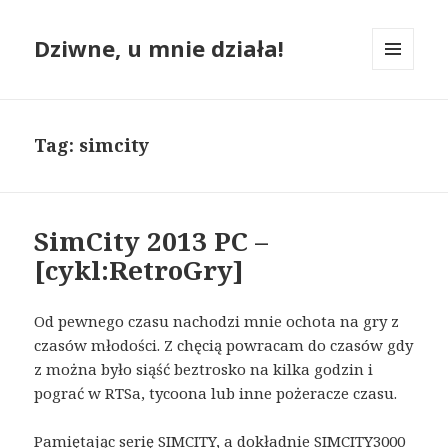
Dziwne, u mnie działa!
MENU
I
WIDGETY
Tag:
simcity
SimCity 2013 PC –
[cykl:RetroGry]
Od pewnego czasu nachodzi mnie ochota na gry z
czasów młodości. Z chęcią powracam do czasów gdy
z można było siąść beztrosko na kilka godzin i
pograć w RTSa, tycoona lub inne pożeracze czasu.
Pamiętając serię SIMCITY, a dokładnie SIMCITY3000