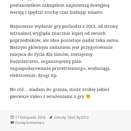
postanowiłem zakupiłem najnowszą dostępną
wersję i spędzić trochę czas budując miasto.
Najnowsze wydanie gry pochodzi z 2013, od strony
wizualnej wygląda znacznie lepiej od swoich
poprzedników, ale idea pozostaje nadal taka sama.
Naszym głównym zadaniem jest przygotowanie
miejsca do życia dla Simów, zostajemy
burmistrzem, organizujemy plan
zagospodarowania przestrzennego, wodociągi,
elektrownie, drogi itp.
No cóż… siadam do grania, może zrobię jakieś
pierwsze video z wrażeniami z gry
Opublikowano
Tagi
17 listopada 2018
simcity
,
SImCIty2013
do SimCity 2013 PC – [cykl:RetroGry]
Dodaj komentarz