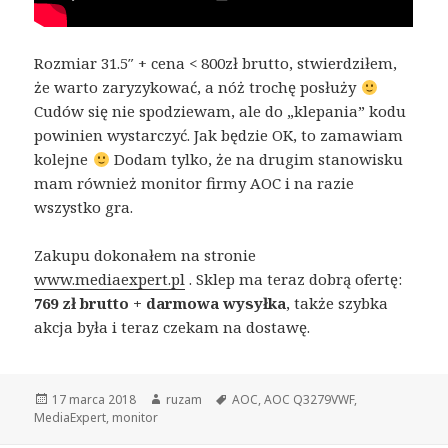
Rozmiar 31.5″ + cena < 800zł brutto, stwierdziłem,
że warto zaryzykować, a nóż trochę posłuży
Cudów się nie spodziewam, ale do „klepania” kodu
powinien wystarczyć. Jak będzie OK, to zamawiam
kolejne
Dodam tylko, że na drugim stanowisku
mam również monitor firmy AOC i na razie
wszystko gra.
Zakupu dokonałem na stronie
www.mediaexpert.pl
. Sklep ma teraz dobrą ofertę:
769 zł brutto + darmowa wysyłka
, także szybka
akcja była i teraz czekam na dostawę.
Opublikowano
Autor
Tagi
17 marca 2018
ruzam
AOC
,
AOC Q3279VWF
,
MediaExpert
,
monitor