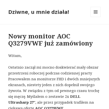
Dziwne, u mnie działa!
MENU
I
WIDGETY
Nowy monitor AOC
Q3279VWF już zamówiony
Witam,
Ostatnio zaczął mi mocno doskwierać mały obszar
przestrzeni roboczej podczas codziennej practy
Pracowałem na monitorze FHD i dwóch mniejszych
ekranach, niestety jeden z nich dopełnił swojego
żywota. W związku z tym od pewnego czasu trochę
się męczę. Myślałem o zestawie 2x
DELL
Ultrasharp 27″
, ale przez przypadek trafiłem na
ciekawą ofertę
AOC Q3279VWF.