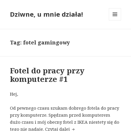
Dziwne, u mnie działa!
MENU
I
WIDGETY
Tag:
fotel gamingowy
Fotel do pracy przy
komputerze #1
Hej,
Od pewnego czasu szukam dobrego fotela do pracy
przy komputerze. Spędzam przed komputerem
dużo czasu i mój obecny fotel z IKEA niestety się do
Fotel do pracy przy kompute
tego nie nadaje.
Czytaj dalej