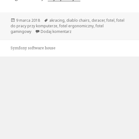
Opublikowano
Tagi
9 marca 2018
akracing
,
diablo chairs
,
dxracer
,
fotel
,
fotel
do pracy przy komputerze
,
fotel ergonomiczny
,
fotel
do Fotel do pracy przy komputerze #
gamingowy
Dodaj komentarz
Symfony software house